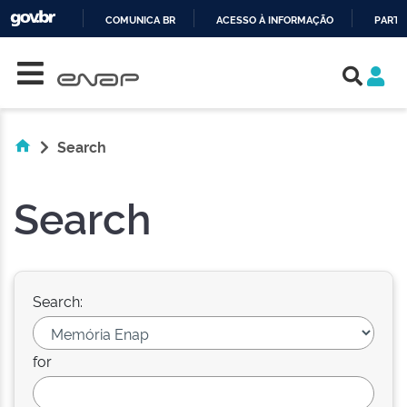
COMUNICA BR
ACESSO À INFORMAÇÃO
PARTI
Skip navigation
IR
PARA
O
CONTEÚDO
Search
Search
Search:
for