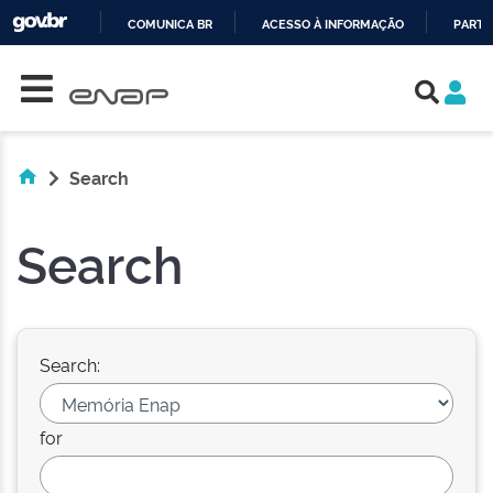
COMUNICA BR
ACESSO À INFORMAÇÃO
PARTI
Skip navigation
IR
PARA
O
CONTEÚDO
Search
Search
Search:
for