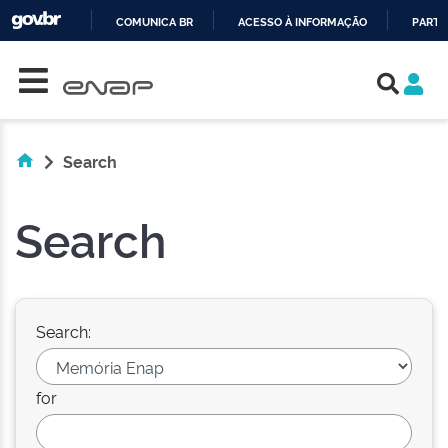
COMUNICA BR
ACESSO À INFORMAÇÃO
PARTI
Skip navigation
IR
PARA
O
CONTEÚDO
Search
Search
Search:
for