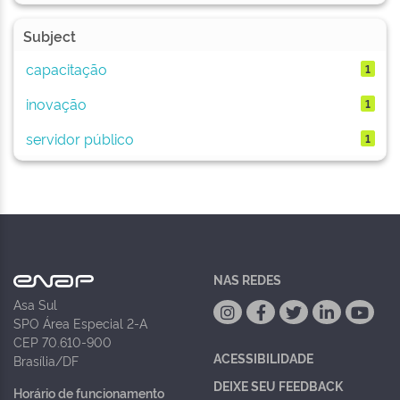
Subject
capacitação
1
inovação
1
servidor público
1
NAS REDES
Asa Sul
SPO Área Especial 2-A
CEP 70.610-900
ACESSIBILIDADE
Brasília/DF
DEIXE SEU FEEDBACK
Horário de funcionamento