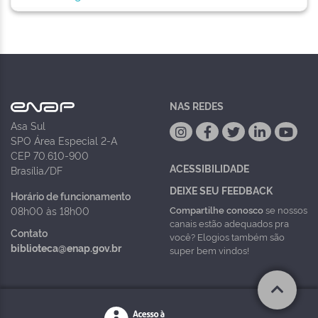
NAS REDES
Asa Sul
SPO Área Especial 2-A
CEP 70.610-900
ACESSIBILIDADE
Brasília/DF
DEIXE SEU FEEDBACK
Horário de funcionamento
Compartilhe conosco
se nossos
08h00 às 18h00
canais estão adequados pra
Contato
você? Elogios também são
biblioteca@enap.gov.br
super bem vindos!