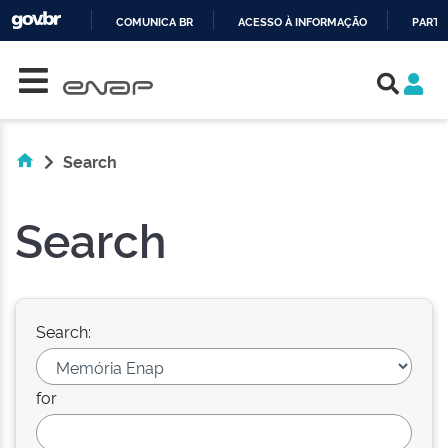
COMUNICA BR
ACESSO À INFORMAÇÃO
PARTI
Skip navigation
IR
PARA
O
CONTEÚDO
Search
Search
Search:
for