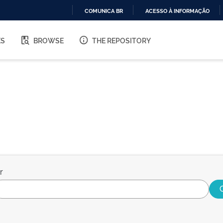
COMUNICA BR
ACESSO À INFORMAÇÃO
IR
PARA
ES
BROWSE
THE REPOSITORY
O
CONTEÚDO
r