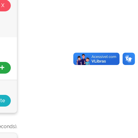
econds).