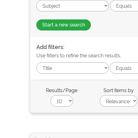
Start a new search
Add filters:
Use filters to refine the search results.
Results/Page
Sort items by