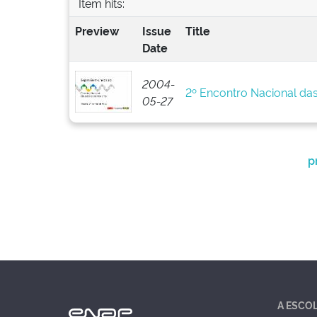
Item hits:
Preview
Issue
Title
Date
2004-
2º Encontro Nacional da
05-27
p
A ESCO