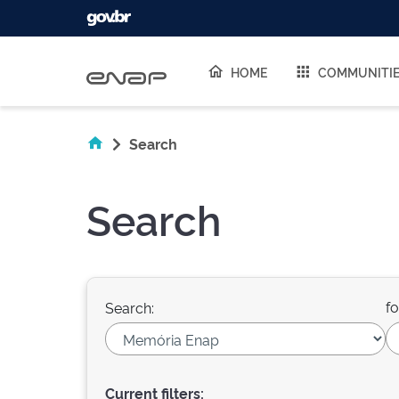
Skip navigation
HOME
COMMUNITI
Search
Search
fo
Search:
Current filters: