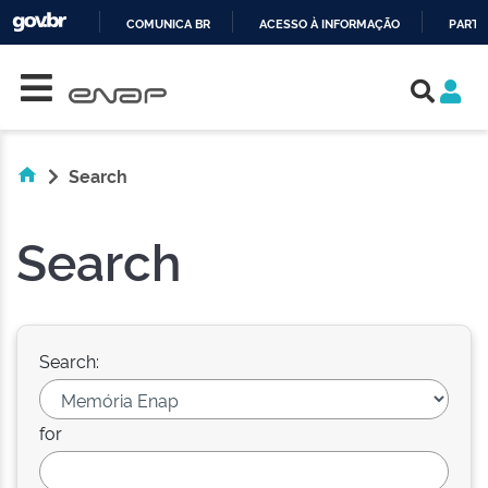
COMUNICA BR
ACESSO À INFORMAÇÃO
PARTI
Skip navigation
IR
PARA
O
CONTEÚDO
Search
Search
Search:
for