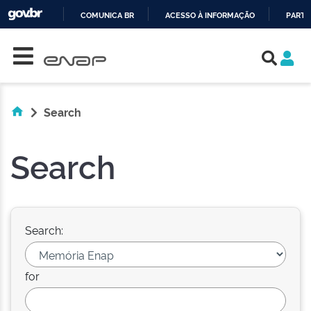
COMUNICA BR
ACESSO À INFORMAÇÃO
PARTI
Skip navigation
IR
PARA
O
CONTEÚDO
Search
Search
Search:
for