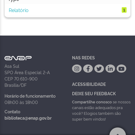
Relatório
1
NAS REDES
Asa Sul
SPO Área Especial 2-A
CEP 70.610-900
ACESSIBILIDADE
Brasília/DF
DEIXE SEU FEEDBACK
Horário de funcionamento
Compartilhe conosco
se nossos
08h00 às 18h00
canais estão adequados pra
Contato
você? Elogios também são
biblioteca@enap.gov.br
super bem vindos!