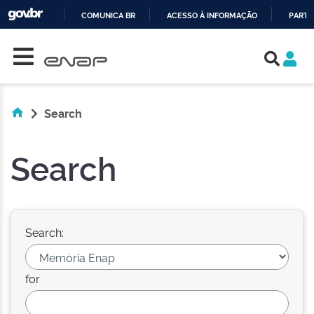
COMUNICA BR
ACESSO À INFORMAÇÃO
PARTI
Skip navigation
IR
PARA
O
CONTEÚDO
Search
Search
Search:
for