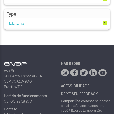
Type
Relatório
1
NAS REDES
Asa Sul
SPO Área Especial 2-A
CEP 70.610-900
ACESSIBILIDADE
Brasília/DF
DEIXE SEU FEEDBACK
Horário de funcionamento
Compartilhe conosco
se nossos
08h00 às 18h00
canais estão adequados pra
Contato
você? Elogios também são