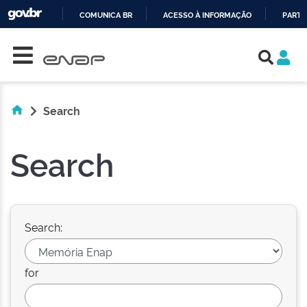
COMUNICA BR
ACESSO À INFORMAÇÃO
PARTI
Skip navigation
IR
PARA
O
CONTEÚDO
Search
Search
Search:
for