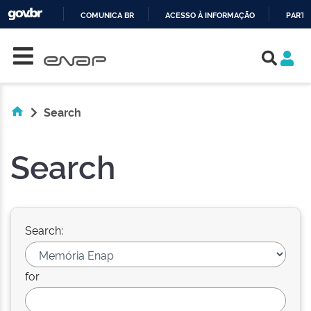
COMUNICA BR
ACESSO À INFORMAÇÃO
PARTI
Skip navigation
IR
PARA
O
CONTEÚDO
Search
Search
Search:
for