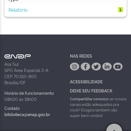
Relatório
1
NAS REDES
Asa Sul
SPO Área Especial 2-A
CEP 70.610-900
ACESSIBILIDADE
Brasília/DF
DEIXE SEU FEEDBACK
Horário de funcionamento
Compartilhe conosco
se nossos
08h00 às 18h00
canais estão adequados pra
Contato
você? Elogios também são
biblioteca@enap.gov.br
super bem vindos!