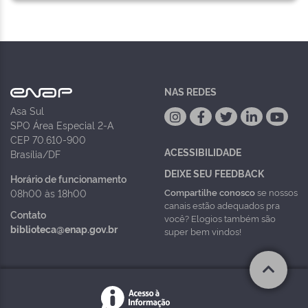
NAS REDES
Asa Sul
SPO Área Especial 2-A
CEP 70.610-900
ACESSIBILIDADE
Brasília/DF
DEIXE SEU FEEDBACK
Horário de funcionamento
Compartilhe conosco
se nossos
08h00 às 18h00
canais estão adequados pra
Contato
você? Elogios também são
biblioteca@enap.gov.br
super bem vindos!