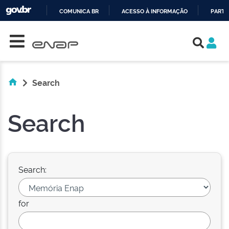
COMUNICA BR
ACESSO À INFORMAÇÃO
PARTI
Skip navigation
IR
PARA
O
CONTEÚDO
Search
Search
Search:
for