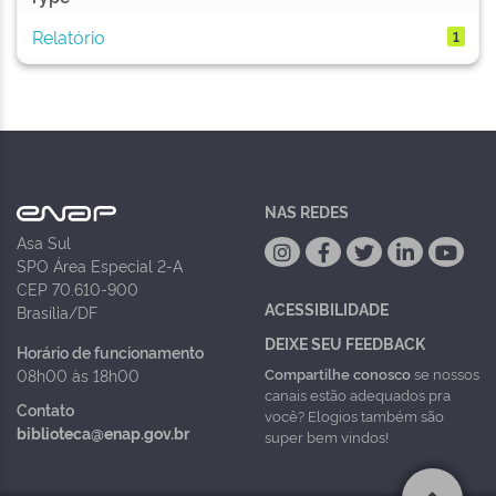
Relatório
1
NAS REDES
Asa Sul
SPO Área Especial 2-A
CEP 70.610-900
ACESSIBILIDADE
Brasília/DF
DEIXE SEU FEEDBACK
Horário de funcionamento
Compartilhe conosco
se nossos
08h00 às 18h00
canais estão adequados pra
Contato
você? Elogios também são
biblioteca@enap.gov.br
super bem vindos!