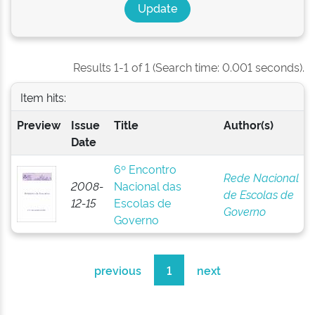
Results 1-1 of 1 (Search time: 0.001 seconds).
Item hits:
Preview
Issue
Title
Author(s)
Date
6º Encontro
Rede Nacional
2008-
Nacional das
de Escolas de
12-15
Escolas de
Governo
Governo
previous
1
next