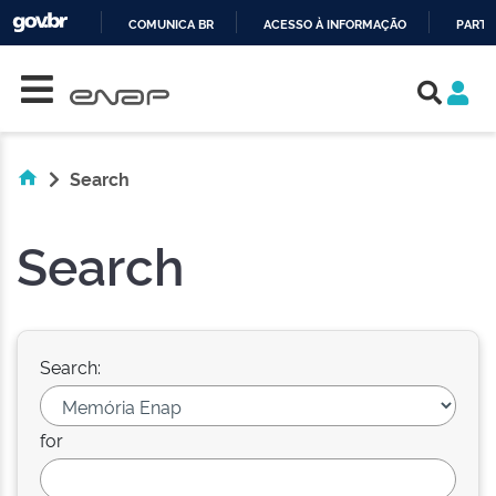
COMUNICA BR
ACESSO À INFORMAÇÃO
PARTI
Skip navigation
IR
PARA
O
CONTEÚDO
Search
Search
Search:
for