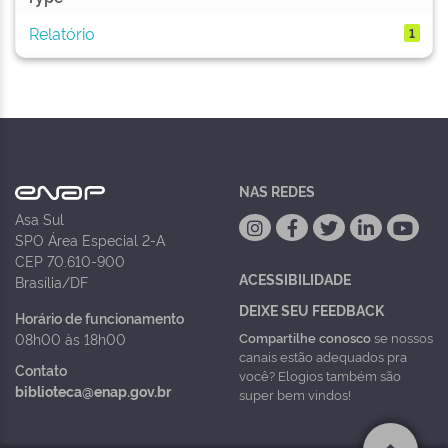
Relatório
1
NAS REDES
Asa Sul
SPO Área Especial 2-A
CEP 70.610-900
ACESSIBILIDADE
Brasília/DF
DEIXE SEU FEEDBACK
Horário de funcionamento
Compartilhe conosco
se nossos
08h00 às 18h00
canais estão adequados pra
Contato
você? Elogios também são
biblioteca@enap.gov.br
super bem vindos!