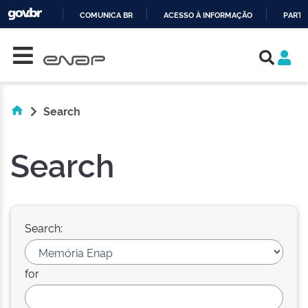
COMUNICA BR
ACESSO À INFORMAÇÃO
PARTI
Skip navigation
IR
PARA
O
CONTEÚDO
Search
Search
Search:
for