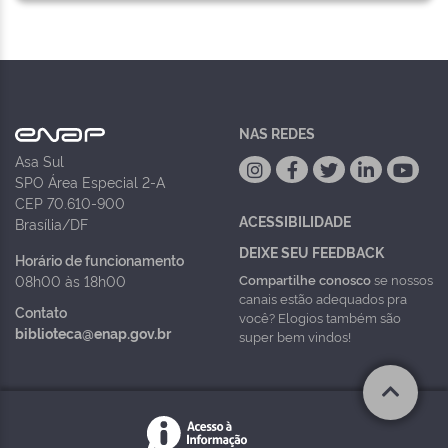
NAS REDES
Asa Sul
SPO Área Especial 2-A
CEP 70.610-900
ACESSIBILIDADE
Brasília/DF
DEIXE SEU FEEDBACK
Horário de funcionamento
Compartilhe conosco
se nossos
08h00 às 18h00
canais estão adequados pra
Contato
você? Elogios também são
biblioteca@enap.gov.br
super bem vindos!