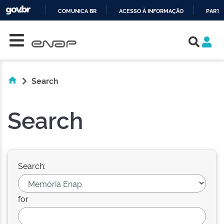
COMUNICA BR
ACESSO À INFORMAÇÃO
PARTI
Skip navigation
IR
PARA
O
CONTEÚDO
Search
Search
Search:
for