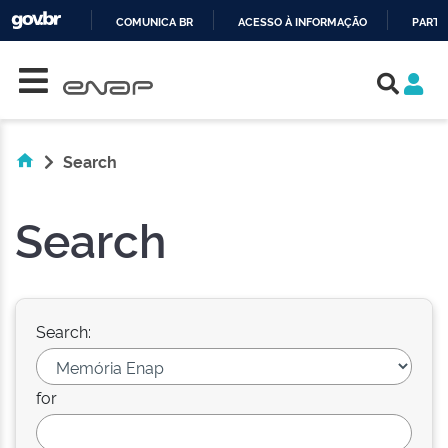
COMUNICA BR
ACESSO À INFORMAÇÃO
PARTI
Skip navigation
IR
PARA
O
CONTEÚDO
Search
Search
Search:
for