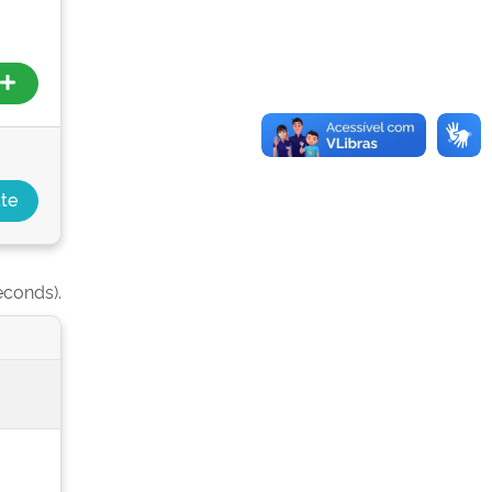
econds).