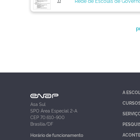
11
Rede de Escolas de Govern
p
A ESCO
CURSO
Asa Sul
SPO Área Especial 2-A
SERVIÇ
CEP 70.610-900
Brasília/DF
PESQUI
ACONT
Horário de funcionamento