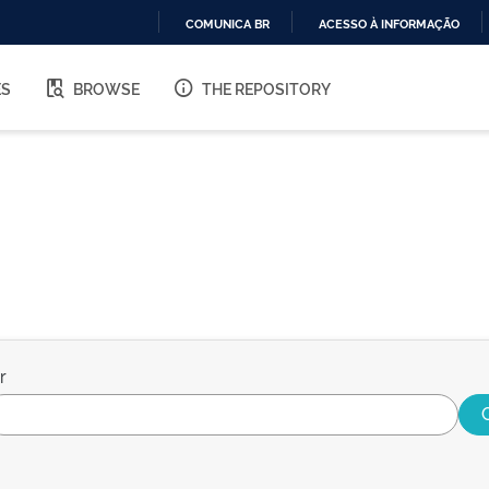
COMUNICA BR
ACESSO À INFORMAÇÃO
IR
PARA
ES
BROWSE
THE REPOSITORY
O
CONTEÚDO
r