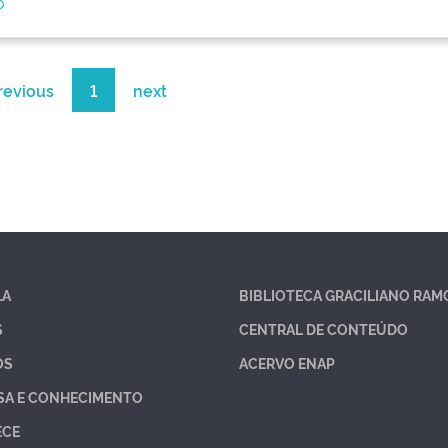
o
revious
1
next
LA
BIBLIOTECA GRACILIANO RAM
S
CENTRAL DE CONTEÚDO
OS
ACERVO ENAP
SA E CONHECIMENTO
ECE