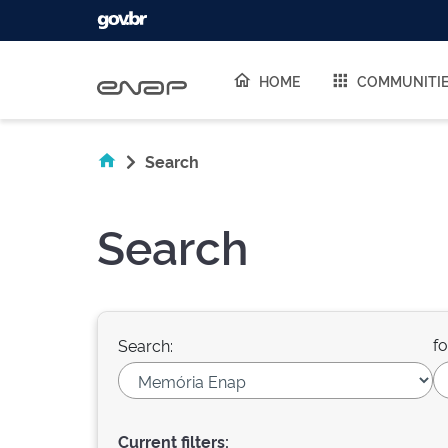
Skip navigation
HOME
COMMUNITI
Search
Search
fo
Search:
Current filters: