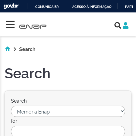
COMUNICA BR
ACESSO À INFORMAÇÃO
PARTI
Skip navigation
IR
PARA
O
CONTEÚDO
Search
Search
Search:
for