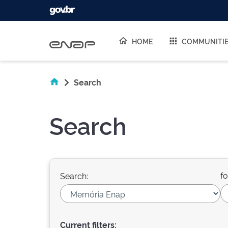
Skip navigation
HOME
COMMUNITI
Search
Search
fo
Search:
Current filters: