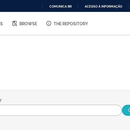
COMUNICA BR
ACESSO À INFORMAÇÃO
IR
PARA
ES
BROWSE
THE REPOSITORY
O
CONTEÚDO
r