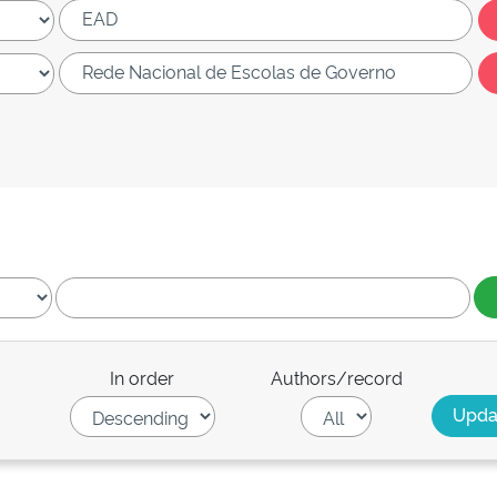
In order
Authors/record