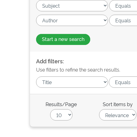
Start a new search
Add filters:
Use filters to refine the search results.
Results/Page
Sort items by