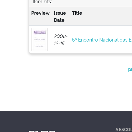
Item hits:
Preview
Issue
Title
Date
2008-
6º Encontro Nacional das 
12-15
p
A ESCO