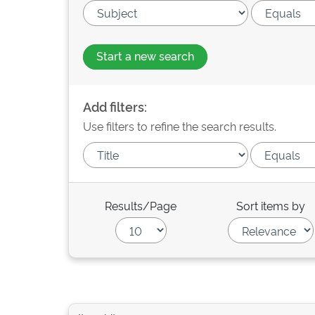
Start a new search
Add filters:
Use filters to refine the search results.
Results/Page
Sort items by