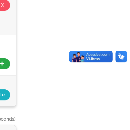
econds).