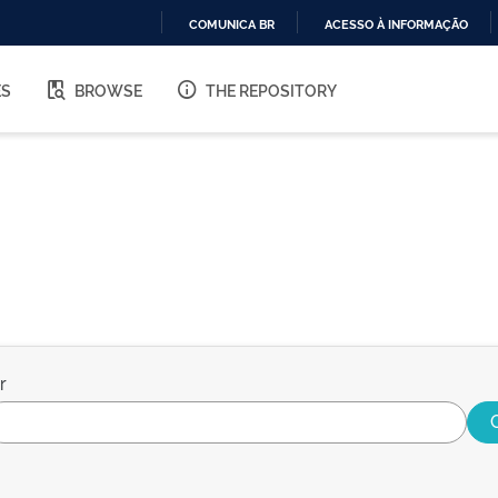
COMUNICA BR
ACESSO À INFORMAÇÃO
IR
PARA
ES
BROWSE
THE REPOSITORY
O
CONTEÚDO
r