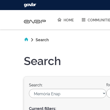
Skip navigation
HOME
COMMUNITI
Search
Search
fo
Search:
Current filters: