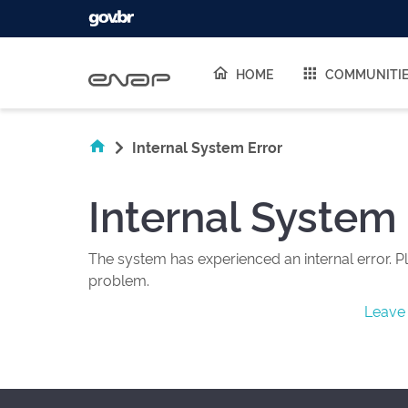
Skip navigation
HOME
COMMUNITI
Internal System Error
Internal System 
The system has experienced an internal error. Pl
problem.
Leave 