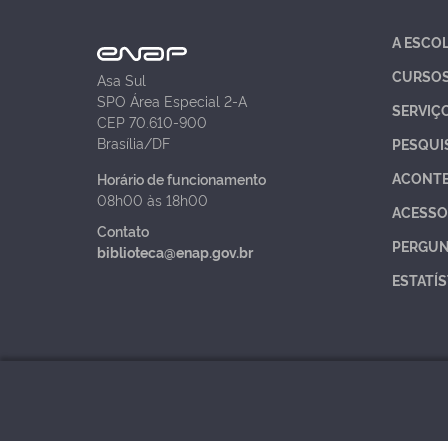
A ESCO
CURSO
Asa Sul
SPO Área Especial 2-A
SERVIÇ
CEP 70.610-900
Brasília/DF
PESQUI
ACONT
Horário de funcionamento
08h00 às 18h00
ACESSO
Contato
PERGUN
biblioteca@enap.gov.br
ESTATÍS