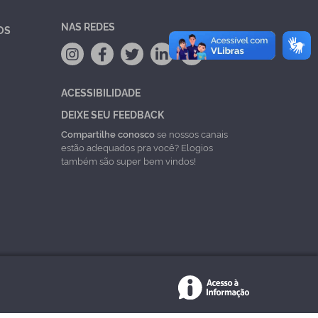
NAS REDES
OS
ACESSIBILIDADE
DEIXE SEU FEEDBACK
Compartilhe conosco
se nossos canais
estão adequados pra você? Elogios
também são super bem vindos!