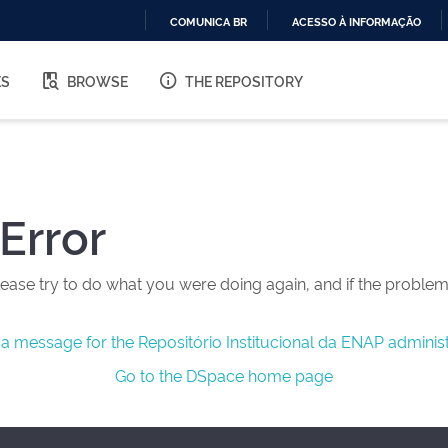
COMUNICA BR
ACESSO À INFORMAÇÃO
IR
PARA
ES
BROWSE
THE REPOSITORY
O
CONTEÚDO
Error
ease try to do what you were doing again, and if the problem 
a message for the Repositório Institucional da ENAP administ
Go to the DSpace home page