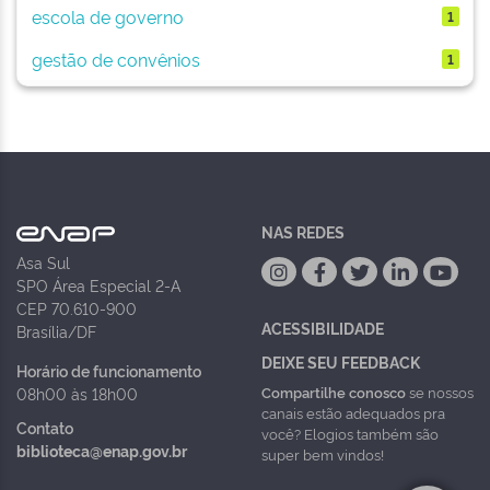
escola de governo
1
gestão de convênios
1
NAS REDES
Asa Sul
SPO Área Especial 2-A
CEP 70.610-900
ACESSIBILIDADE
Brasília/DF
DEIXE SEU FEEDBACK
Horário de funcionamento
Compartilhe conosco
se nossos
08h00 às 18h00
canais estão adequados pra
Contato
você? Elogios também são
biblioteca@enap.gov.br
super bem vindos!