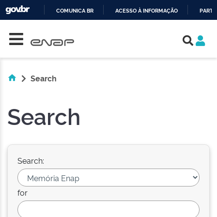
COMUNICA BR
ACESSO À INFORMAÇÃO
PARTI
Skip navigation
IR
PARA
O
CONTEÚDO
Search
Search
Search:
for