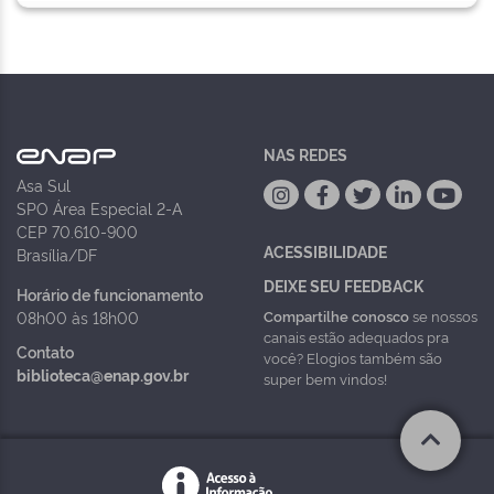
NAS REDES
Asa Sul
SPO Área Especial 2-A
CEP 70.610-900
ACESSIBILIDADE
Brasília/DF
DEIXE SEU FEEDBACK
Horário de funcionamento
Compartilhe conosco
se nossos
08h00 às 18h00
canais estão adequados pra
Contato
você? Elogios também são
biblioteca@enap.gov.br
super bem vindos!