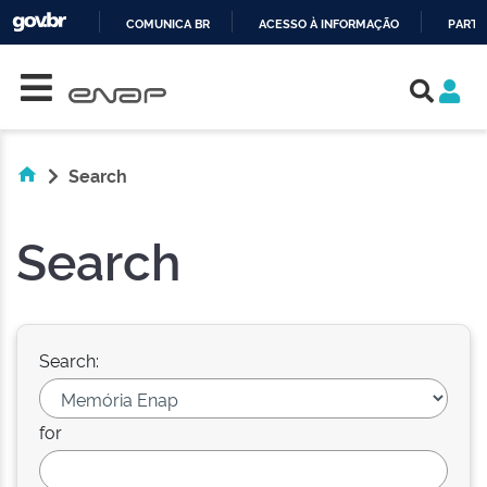
COMUNICA BR
ACESSO À INFORMAÇÃO
PARTI
Skip navigation
IR
PARA
O
CONTEÚDO
Search
Search
Search:
for