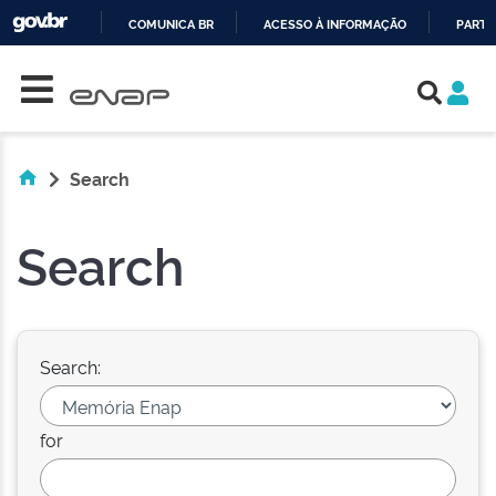
COMUNICA BR
ACESSO À INFORMAÇÃO
PARTI
Skip navigation
IR
PARA
O
CONTEÚDO
Search
Search
Search:
for