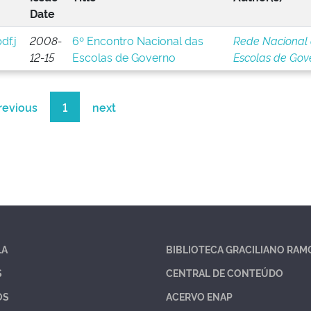
Date
2008-
6º Encontro Nacional das
Rede Nacional
12-15
Escolas de Governo
Escolas de Gov
revious
1
next
LA
BIBLIOTECA GRACILIANO RAM
S
CENTRAL DE CONTEÚDO
OS
ACERVO ENAP