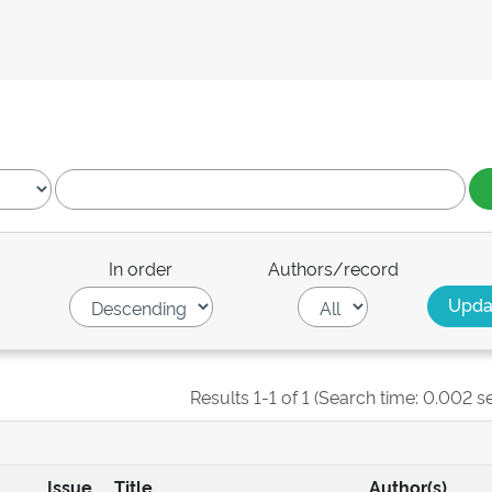
In order
Authors/record
Results 1-1 of 1 (Search time: 0.002 s
Issue
Title
Author(s)