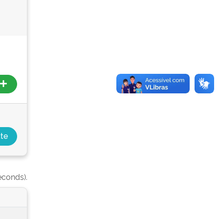
econds).