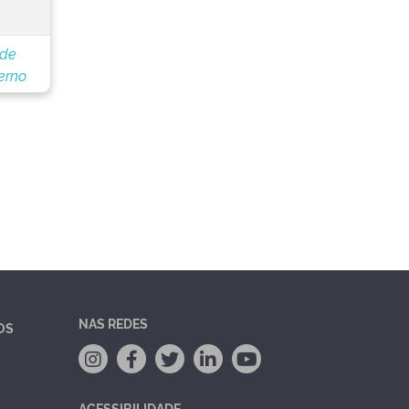
 de
erno
NAS REDES
OS
ACESSIBILIDADE