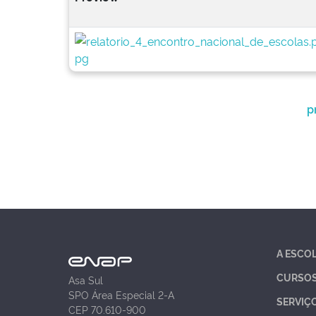
p
A ESCO
CURSO
Asa Sul
SPO Área Especial 2-A
SERVIÇ
CEP 70.610-900