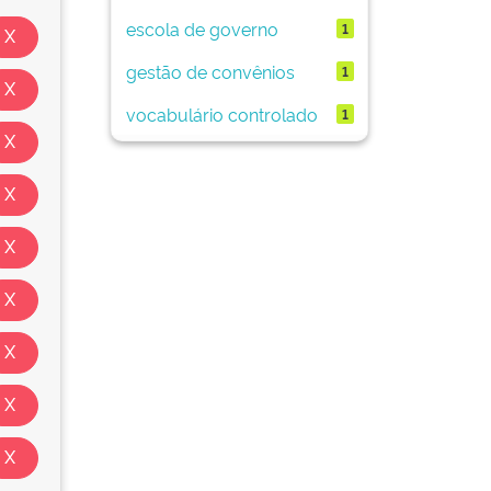
escola de governo
1
gestão de convênios
1
vocabulário controlado
1