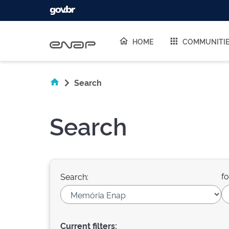
Skip navigation
HOME
COMMUNITI
Search
Search
fo
Search:
Current filters: