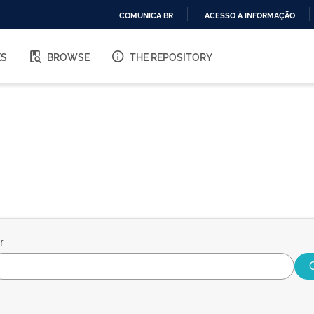
COMUNICA BR
ACESSO À INFORMAÇÃO
IR
PARA
ES
BROWSE
THE REPOSITORY
O
CONTEÚDO
r