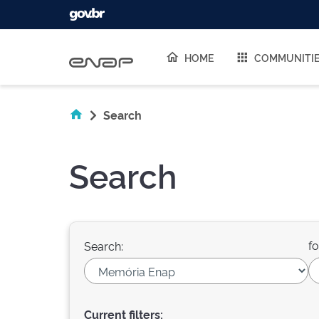
Skip navigation
HOME
COMMUNITI
Search
Search
fo
Search:
Current filters: