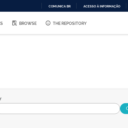
COMUNICA BR
ACESSO À INFORMAÇÃO
IR
PARA
ES
BROWSE
THE REPOSITORY
O
CONTEÚDO
r