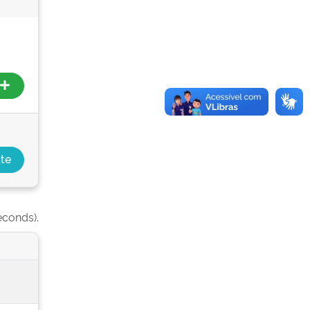
econds).