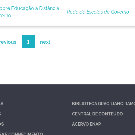
sobre Educação a Distância
Rede de Escolas de Governo
verno
revious
1
next
LA
BIBLIOTECA GRACILIANO RAM
S
CENTRAL DE CONTEÚDO
OS
ACERVO ENAP
SA E CONHECIMENTO