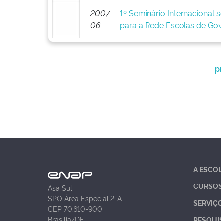
2007-
1º Seminário Internacional 
06
para a Rede Escolas de Go
p
A ESCO
CURSO
Asa Sul
SPO Área Especial 2-A
SERVIÇ
CEP 70.610-900
Brasília/DF
PESQUI