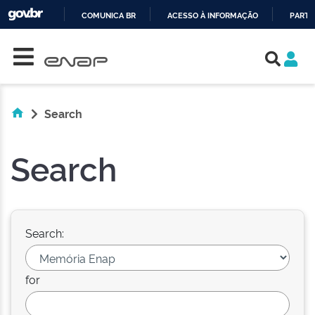
COMUNICA BR
ACESSO À INFORMAÇÃO
PARTI
Skip navigation
IR
PARA
O
CONTEÚDO
Search
Search
Search:
for