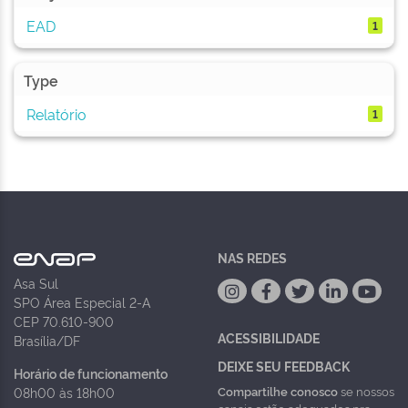
EAD
1
Type
Relatório
1
NAS REDES
Asa Sul
SPO Área Especial 2-A
CEP 70.610-900
ACESSIBILIDADE
Brasília/DF
DEIXE SEU FEEDBACK
Horário de funcionamento
Compartilhe conosco
se nossos
08h00 às 18h00
canais estão adequados pra