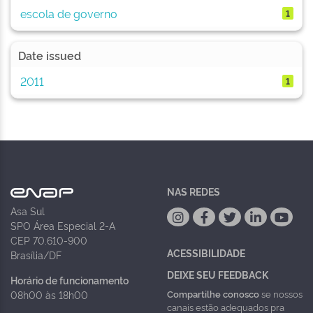
escola de governo
1
Date issued
2011
1
NAS REDES
Asa Sul
SPO Área Especial 2-A
CEP 70.610-900
ACESSIBILIDADE
Brasília/DF
DEIXE SEU FEEDBACK
Horário de funcionamento
Compartilhe conosco
se nossos
08h00 às 18h00
canais estão adequados pra