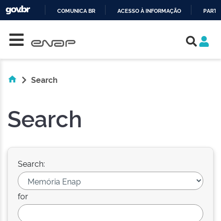
COMUNICA BR
ACESSO À INFORMAÇÃO
PARTI
Skip navigation
IR
PARA
O
CONTEÚDO
Search
Search
Search:
for