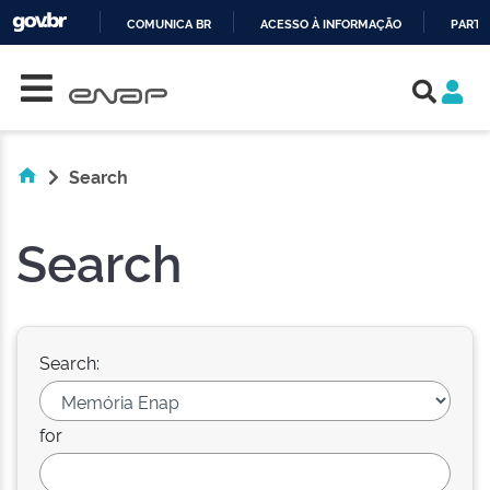
COMUNICA BR
ACESSO À INFORMAÇÃO
PARTI
Skip navigation
IR
PARA
O
CONTEÚDO
Search
Search
Search:
for