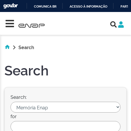
COMUNICA BR
ACESSO À INFORMAÇÃO
PARTI
Skip navigation
IR
PARA
O
CONTEÚDO
Search
Search
Search:
for