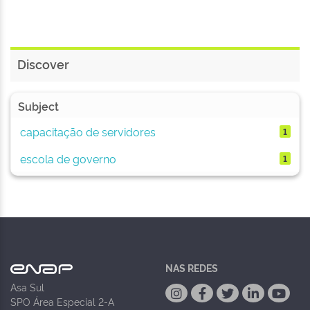
Discover
Subject
capacitação de servidores
1
escola de governo
1
NAS REDES
Asa Sul
SPO Área Especial 2-A