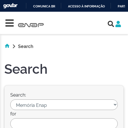
COMUNICA BR
ACESSO À INFORMAÇÃO
PARTI
Skip navigation
IR
PARA
O
CONTEÚDO
Search
Search
Search:
for