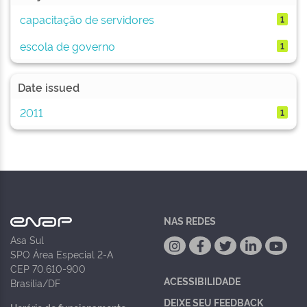
capacitação de servidores
1
escola de governo
1
Date issued
2011
1
NAS REDES
Asa Sul
SPO Área Especial 2-A
CEP 70.610-900
ACESSIBILIDADE
Brasília/DF
DEIXE SEU FEEDBACK