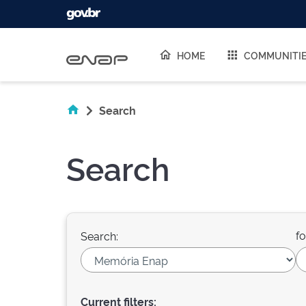
Skip navigation
HOME
COMMUNITI
Search
Search
fo
Search:
Current filters: