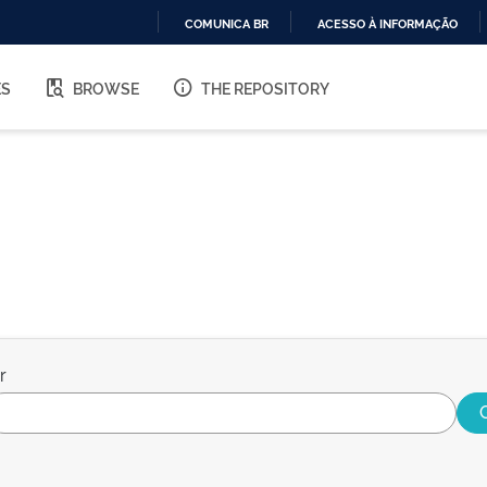
COMUNICA BR
ACESSO À INFORMAÇÃO
IR
PARA
ES
BROWSE
THE REPOSITORY
O
CONTEÚDO
r