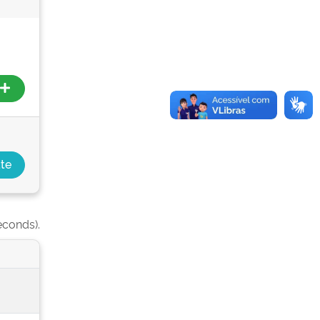
econds).