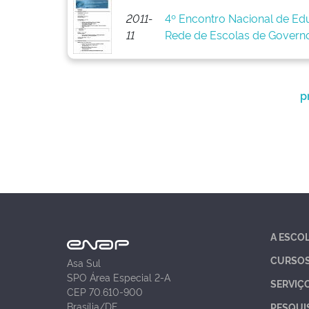
2011-
4º Encontro Nacional de Edu
11
Rede de Escolas de Govern
p
A ESCO
CURSO
Asa Sul
SPO Área Especial 2-A
SERVIÇ
CEP 70.610-900
Brasília/DF
PESQUI