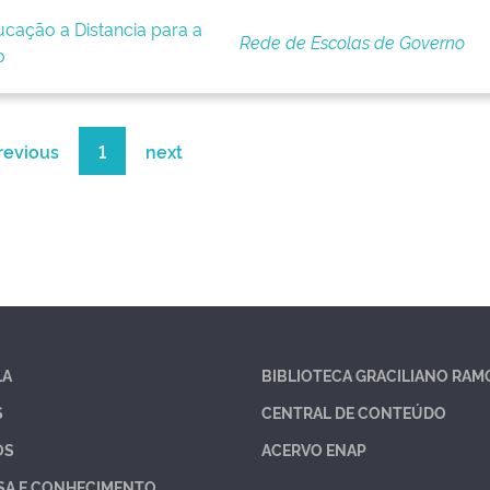
cação a Distancia para a
Rede de Escolas de Governo
o
revious
1
next
LA
BIBLIOTECA GRACILIANO RAM
S
CENTRAL DE CONTEÚDO
OS
ACERVO ENAP
SA E CONHECIMENTO