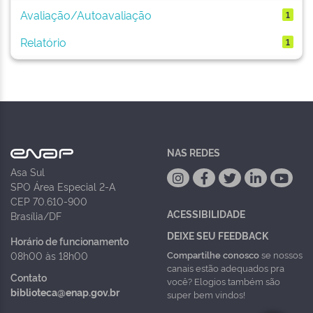
Avaliação/Autoavaliação
1
Relatório
1
NAS REDES
Asa Sul
SPO Área Especial 2-A
CEP 70.610-900
ACESSIBILIDADE
Brasília/DF
DEIXE SEU FEEDBACK
Horário de funcionamento
Compartilhe conosco
se nossos
08h00 às 18h00
canais estão adequados pra
Contato
você? Elogios também são
biblioteca@enap.gov.br
super bem vindos!