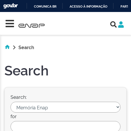
COMUNICA BR
ACESSO À INFORMAÇÃO
PARTI
Skip navigation
IR
PARA
O
CONTEÚDO
Search
Search
Search:
for