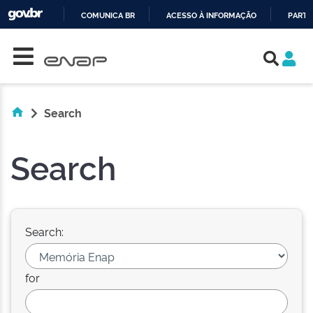
COMUNICA BR
ACESSO À INFORMAÇÃO
PARTI
Skip navigation
IR
PARA
O
CONTEÚDO
Search
Search
Search:
for