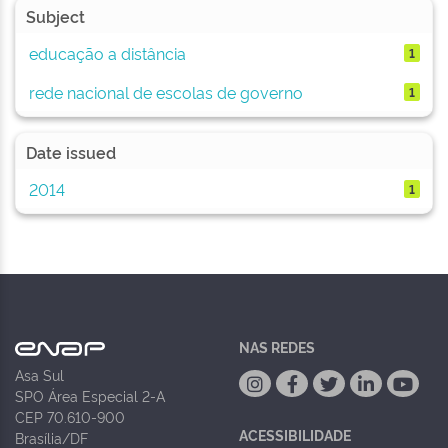
Subject
educação a distância
1
rede nacional de escolas de governo
1
Date issued
2014
1
NAS REDES
Asa Sul
SPO Área Especial 2-A
CEP 70.610-900
ACESSIBILIDADE
Brasília/DF