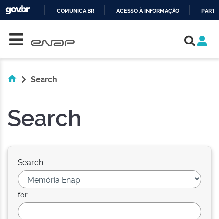
COMUNICA BR
ACESSO À INFORMAÇÃO
PARTI
Skip navigation
IR
PARA
O
CONTEÚDO
Search
Search
Search:
for