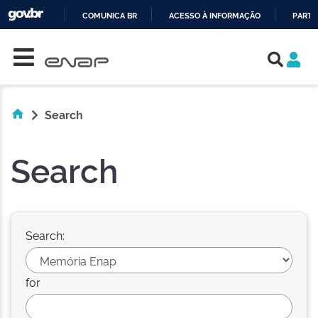
COMUNICA BR
ACESSO À INFORMAÇÃO
PARTI
Skip navigation
IR
PARA
O
CONTEÚDO
Search
Search
Search:
for