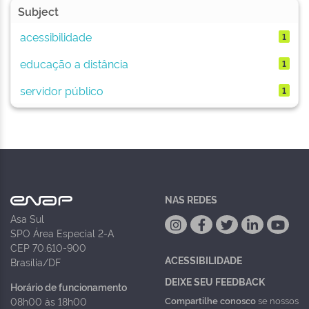
Subject
acessibilidade
1
educação a distância
1
servidor público
1
NAS REDES
Asa Sul
SPO Área Especial 2-A
CEP 70.610-900
ACESSIBILIDADE
Brasília/DF
DEIXE SEU FEEDBACK
Horário de funcionamento
Compartilhe conosco
se nossos
08h00 às 18h00