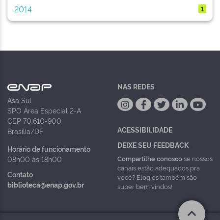
2014
1
NAS REDES
Asa Sul
SPO Área Especial 2-A
CEP 70.610-900
ACESSIBILIDADE
Brasília/DF
DEIXE SEU FEEDBACK
Horário de funcionamento
Compartilhe conosco
se nossos
08h00 às 18h00
canais estão adequados pra
Contato
você? Elogios também são
biblioteca@enap.gov.br
super bem vindos!