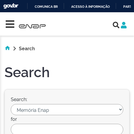
COMUNICA BR
ACESSO À INFORMAÇÃO
PARTI
Skip navigation
IR
PARA
O
CONTEÚDO
Search
Search
Search:
for