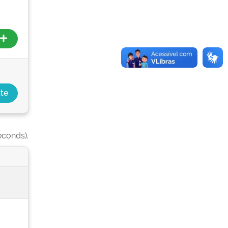
econds).