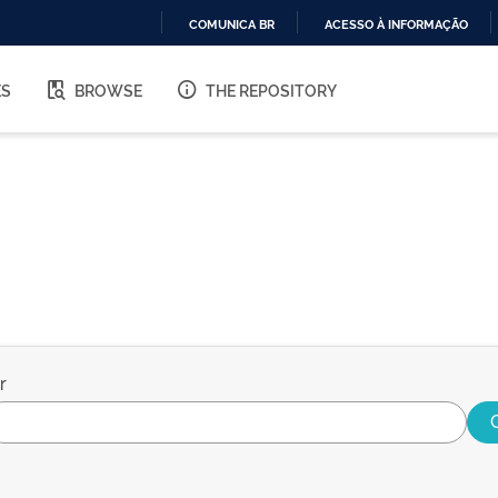
COMUNICA BR
ACESSO À INFORMAÇÃO
IR
PARA
ES
BROWSE
THE REPOSITORY
O
CONTEÚDO
r