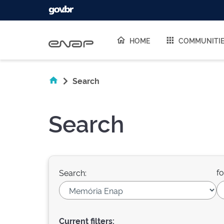
Skip navigation
HOME
COMMUNITI
Search
Search
fo
Search:
Current filters: