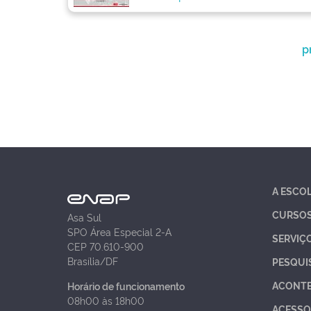
p
A ESCO
CURSO
Asa Sul
SPO Área Especial 2-A
SERVIÇ
CEP 70.610-900
Brasília/DF
PESQUI
ACONT
Horário de funcionamento
08h00 às 18h00
ACESSO