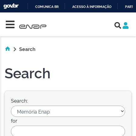
COMUNICA BR
ACESSO À INFORMAÇÃO
PARTI
Skip navigation
IR
PARA
O
CONTEÚDO
Search
Search
Search:
for