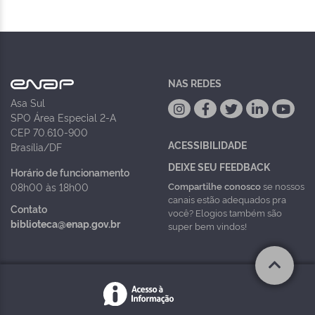
NAS REDES
Asa Sul
SPO Área Especial 2-A
CEP 70.610-900
ACESSIBILIDADE
Brasília/DF
DEIXE SEU FEEDBACK
Horário de funcionamento
Compartilhe conosco
se nossos
08h00 às 18h00
canais estão adequados pra
Contato
você? Elogios também são
biblioteca@enap.gov.br
super bem vindos!