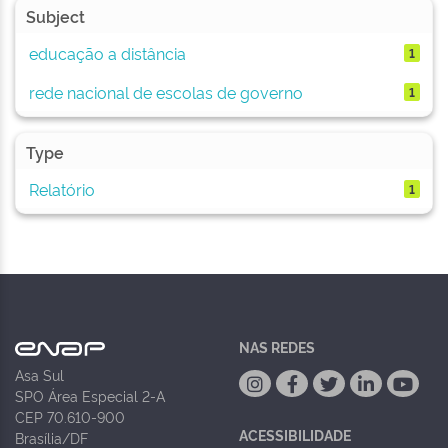
Subject
educação a distância
1
rede nacional de escolas de governo
1
Type
Relatório
1
NAS REDES
Asa Sul
SPO Área Especial 2-A
CEP 70.610-900
ACESSIBILIDADE
Brasília/DF