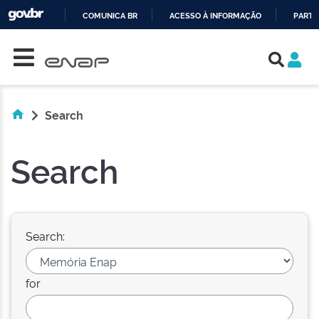
COMUNICA BR
ACESSO À INFORMAÇÃO
PARTI
Skip navigation
IR
PARA
O
CONTEÚDO
Search
Search
Search:
for