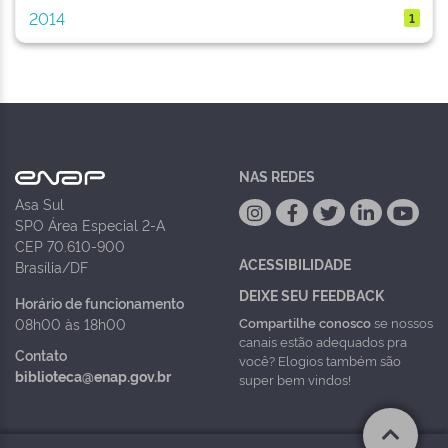
2014
1
NAS REDES
Asa Sul
SPO Área Especial 2-A
CEP 70.610-900
ACESSIBILIDADE
Brasília/DF
DEIXE SEU FEEDBACK
Horário de funcionamento
Compartilhe conosco
se nossos
08h00 às 18h00
canais estão adequados pra
Contato
você? Elogios também são
biblioteca@enap.gov.br
super bem vindos!