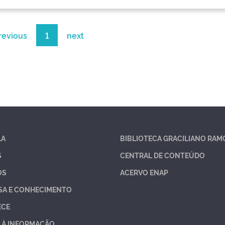
revious
1
next
LA
BIBLIOTECA GRACILIANO RAM
S
CENTRAL DE CONTEÚDO
OS
ACERVO ENAP
SA E CONHECIMENTO
ECE
 À INFORMAÇÃO