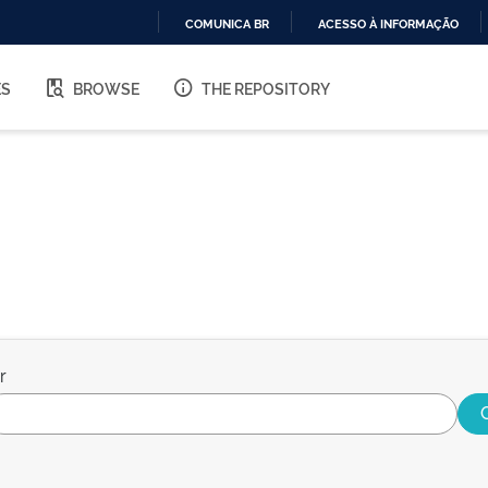
COMUNICA BR
ACESSO À INFORMAÇÃO
IR
PARA
ES
BROWSE
THE REPOSITORY
O
CONTEÚDO
r