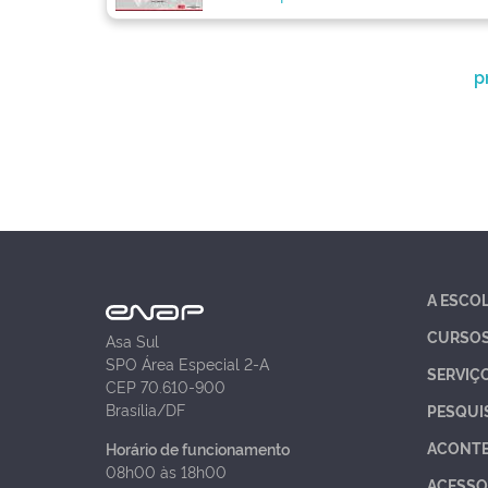
p
A ESCO
CURSO
Asa Sul
SPO Área Especial 2-A
SERVIÇ
CEP 70.610-900
Brasília/DF
PESQUI
ACONT
Horário de funcionamento
08h00 às 18h00
ACESSO