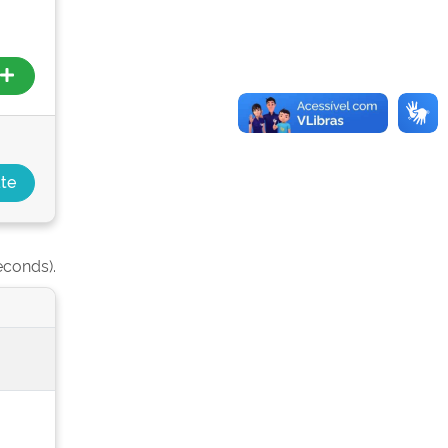
econds).