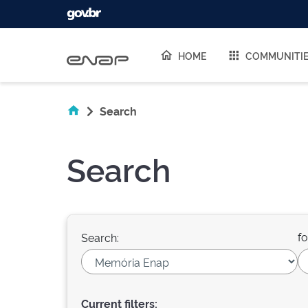
Skip navigation
HOME
COMMUNITI
Search
Search
fo
Search:
Current filters: