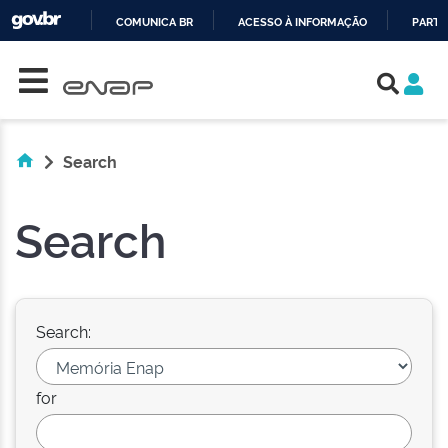
COMUNICA BR
ACESSO À INFORMAÇÃO
PARTI
Skip navigation
IR
PARA
O
CONTEÚDO
Search
Search
Search:
for