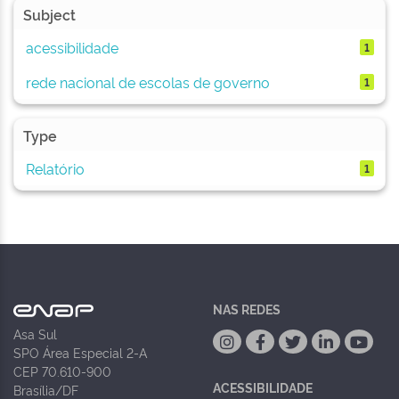
Subject
acessibilidade
1
rede nacional de escolas de governo
1
Type
Relatório
1
NAS REDES
Asa Sul
SPO Área Especial 2-A
CEP 70.610-900
ACESSIBILIDADE
Brasília/DF