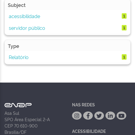
Subject
acessibilidade
1
servidor público
1
Type
Relatório
1
NAS REDES
Asa Sul
SPO Área Especial 2-A
CEP 70.610-900
ACESSIBILIDADE
Brasília/DF