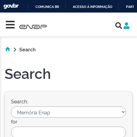
COMUNICA BR
ACESSO À INFORMAÇÃO
PARTI
Skip navigation
IR
PARA
O
CONTEÚDO
Search
Search
Search:
for