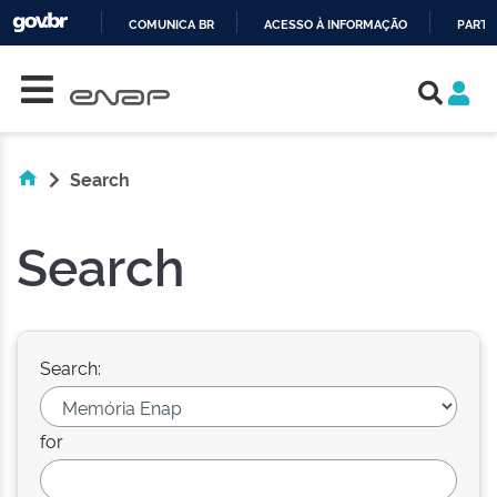
COMUNICA BR
ACESSO À INFORMAÇÃO
PARTI
Skip navigation
IR
PARA
O
CONTEÚDO
Search
Search
Search:
for