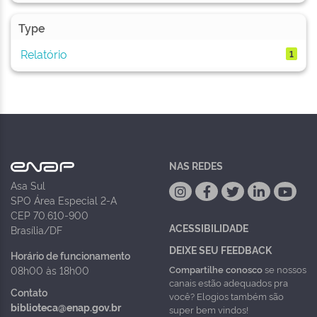
Type
Relatório
1
NAS REDES
Asa Sul
SPO Área Especial 2-A
CEP 70.610-900
ACESSIBILIDADE
Brasília/DF
DEIXE SEU FEEDBACK
Horário de funcionamento
Compartilhe conosco
se nossos
08h00 às 18h00
canais estão adequados pra
Contato
você? Elogios também são
biblioteca@enap.gov.br
super bem vindos!