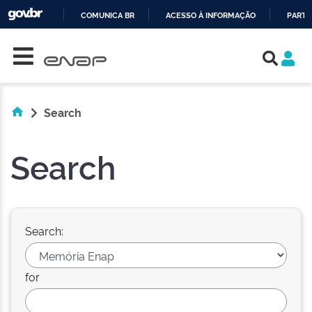
COMUNICA BR
ACESSO À INFORMAÇÃO
PARTI
Skip navigation
IR
PARA
O
CONTEÚDO
Search
Search
Search:
for