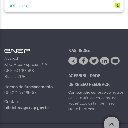
Relatório
1
NAS REDES
Asa Sul
SPO Área Especial 2-A
CEP 70.610-900
ACESSIBILIDADE
Brasília/DF
DEIXE SEU FEEDBACK
Horário de funcionamento
Compartilhe conosco
se nossos
08h00 às 18h00
canais estão adequados pra
Contato
você? Elogios também são
biblioteca@enap.gov.br
super bem vindos!