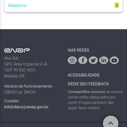
Relatório
1
NAS REDES
Asa Sul
SPO Área Especial 2-A
CEP 70.610-900
ACESSIBILIDADE
Brasília/DF
DEIXE SEU FEEDBACK
Horário de funcionamento
Compartilhe conosco
se nossos
08h00 às 18h00
canais estão adequados pra
Contato
você? Elogios também são
biblioteca@enap.gov.br
super bem vindos!