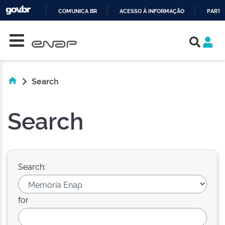
COMUNICA BR
ACESSO À INFORMAÇÃO
PARTI
Skip navigation
IR
PARA
O
CONTEÚDO
Search
Search
Search:
for