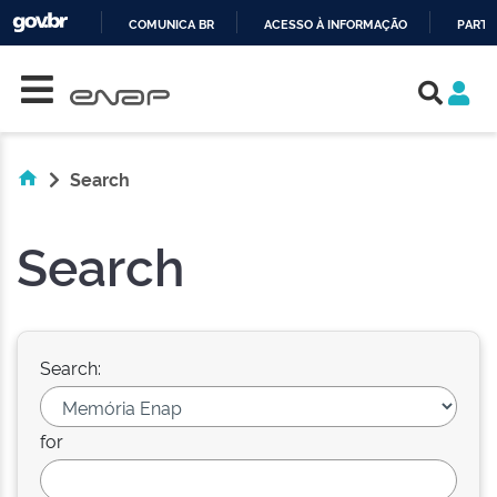
COMUNICA BR
ACESSO À INFORMAÇÃO
PARTI
Skip navigation
IR
PARA
O
CONTEÚDO
Search
Search
Search:
for