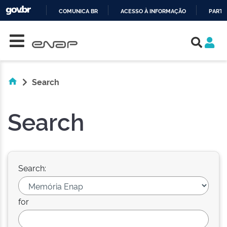
COMUNICA BR
ACESSO À INFORMAÇÃO
PARTI
Skip navigation
IR
PARA
O
CONTEÚDO
Search
Search
Search:
for