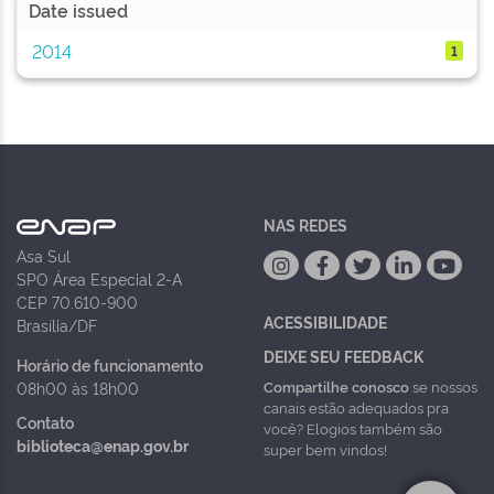
Date issued
2014
1
NAS REDES
Asa Sul
SPO Área Especial 2-A
CEP 70.610-900
ACESSIBILIDADE
Brasília/DF
DEIXE SEU FEEDBACK
Horário de funcionamento
Compartilhe conosco
se nossos
08h00 às 18h00
canais estão adequados pra
Contato
você? Elogios também são
biblioteca@enap.gov.br
super bem vindos!