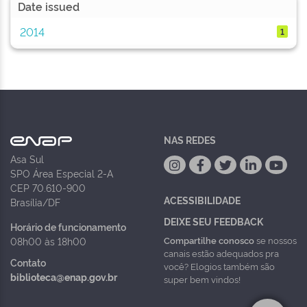
Date issued
2014
1
NAS REDES
Asa Sul
SPO Área Especial 2-A
CEP 70.610-900
ACESSIBILIDADE
Brasília/DF
DEIXE SEU FEEDBACK
Horário de funcionamento
Compartilhe conosco
se nossos
08h00 às 18h00
canais estão adequados pra
Contato
você? Elogios também são
biblioteca@enap.gov.br
super bem vindos!