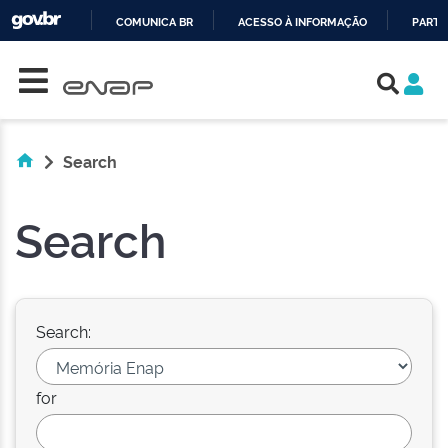
COMUNICA BR
ACESSO À INFORMAÇÃO
PARTI
Skip navigation
IR
PARA
O
CONTEÚDO
Search
Search
Search:
for