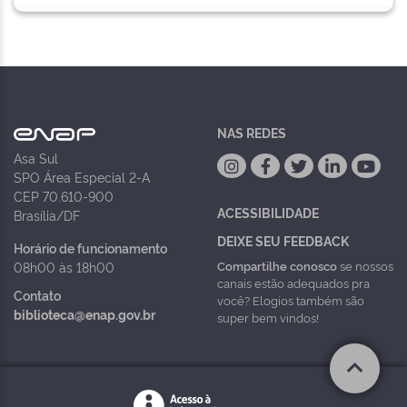
NAS REDES
Asa Sul
SPO Área Especial 2-A
CEP 70.610-900
ACESSIBILIDADE
Brasília/DF
DEIXE SEU FEEDBACK
Horário de funcionamento
Compartilhe conosco
se nossos
08h00 às 18h00
canais estão adequados pra
Contato
você? Elogios também são
biblioteca@enap.gov.br
super bem vindos!