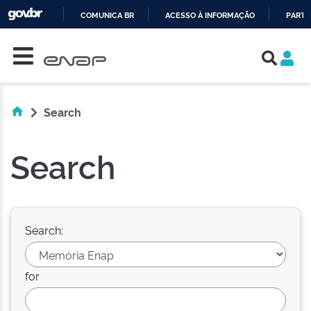
COMUNICA BR
ACESSO À INFORMAÇÃO
PARTI
Skip navigation
IR
PARA
O
CONTEÚDO
Search
Search
Search:
for